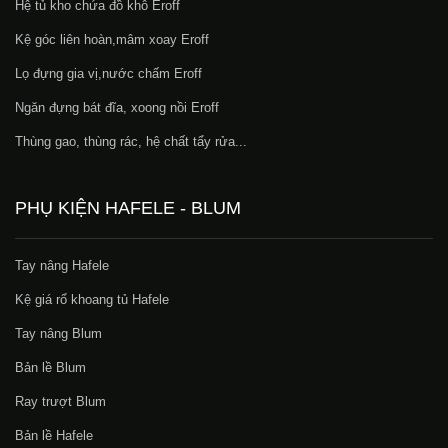
Hệ tủ kho chứa đồ khô Eroff
Kệ góc liên hoàn,mâm xoay Eroff
Lọ đựng gia vị,nước chấm Eroff
Ngăn đựng bát đĩa, xoong nồi Eroff
Thùng gao, thùng rác, hệ chất tẩy rửa...
PHỤ KIỆN HAFELE - BLUM
Tay nâng Hafele
Kệ giá rổ khoang tủ Hafele
Tay nâng Blum
Bản lề Blum
Ray trượt Blum
Bản lề Hafele