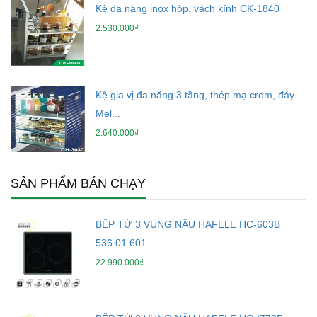
Kệ đa năng inox hộp, vách kính CK-1840
2.530.000₫
Kệ gia vị đa năng 3 tầng, thép mạ crom, đáy
Mel...
2.640.000₫
SẢN PHẨM BÁN CHẠY
BẾP TỪ 3 VÙNG NẤU HAFELE HC-603B
536.01.601
22.990.000₫