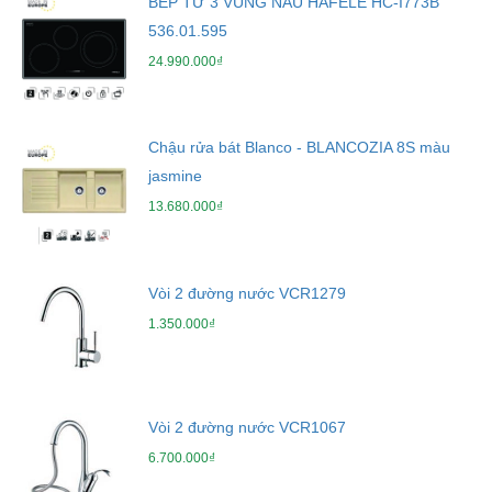
BẾP TỪ 3 VÙNG NẤU HAFELE HC-I773B
536.01.595
24.990.000₫
Chậu rửa bát Blanco - BLANCOZIA 8S màu
jasmine
13.680.000₫
Vòi 2 đường nước VCR1279
1.350.000₫
Vòi 2 đường nước VCR1067
6.700.000₫